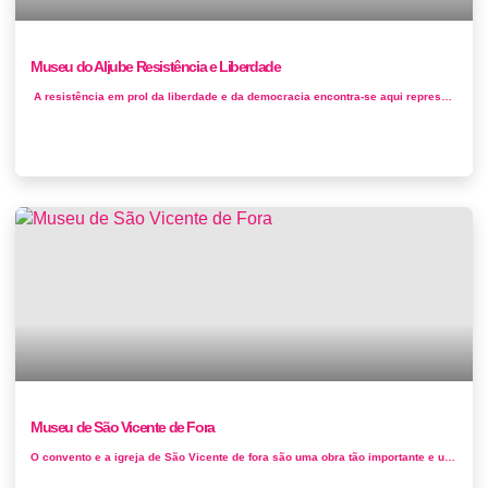
Museu do Aljube Resistência e Liberdade
A resistência em prol da liberdade e da democracia encontra-se aqui representada, uma homenagem a todos os que lutaram e arriscaram a vida...
Museu de São Vicente de Fora
O convento e a igreja de São Vicente de fora são uma obra tão importante e um testemunho histórico tão relevante de...