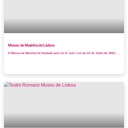
Museu de Marinha de Lisboa
O Museu de Marinha foi fundado pelo rei D. Luís I em de 22 de Julho de 1863. Tendo começado a ser reunido ainda durante o século ...