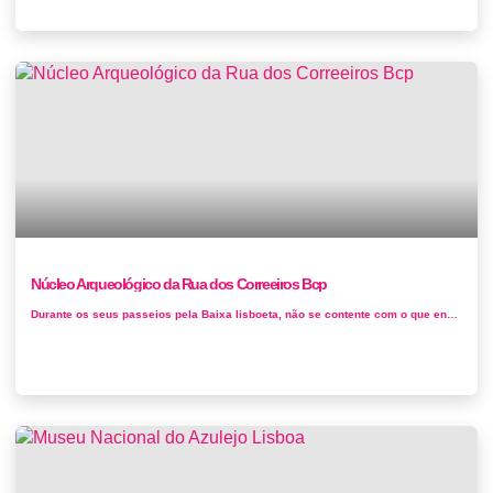
Núcleo Arqueológico da Rua dos Correeiros Bcp
Durante os seus passeios pela Baixa lisboeta, não se contente com o que encontra à superfície. Prepare-se para descobrir as v&aac...