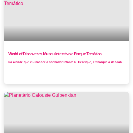
World of Discoveries Museu Interativo e Parque Temático
Na cidade que viu nascer o sonhador Infante D. Henrique, embarque à descoberta de coisas maravilhosas e até então nunca vistas. O...