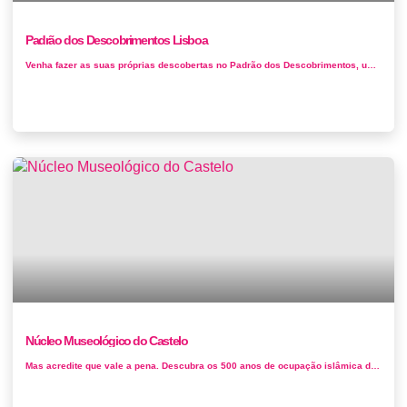
Padrão dos Descobrimentos Lisboa
Venha fazer as suas próprias descobertas no Padrão dos Descobrimentos, uma escultura monumental junto ao rio Tejo que comemora a é...
Núcleo Museológico do Castelo
Mas acredite que vale a pena. Descubra os 500 anos de ocupação islâmica da capital, principalmente os testemunhos dos sécul...