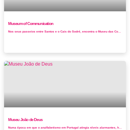
Museum of Communication
Nos seus passeios entre Santos e o Cais do Sodré, encontra o Museu das Comunicações em Lisboa. É um dos mais recentes muse...
Museu João de Deus
Numa época em que o analfabetismo em Portugal atingia níveis alarmantes, houve um homem que propôs um sistema de ensino que favore...