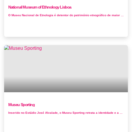
National Museum of Ethnology Lisboa
O Museu Nacional de Etnologia é detentor do património etnográfico de maior relevância a nível nacional. Nas suas co...
Museu Sporting
Inserido no Estádio José Alvalade, o Museu Sporting retrata a identidade e a memória do Sporting através da sua exposi&cce...