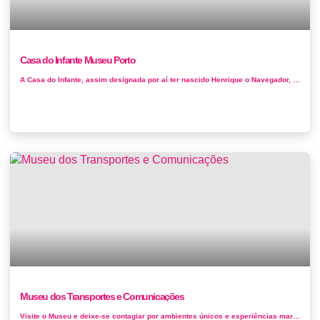
Casa do Infante Museu Porto
A Casa do Infante, assim designada por aí ter nascido Henrique o Navegador, é um complexo de edifícios que foram sendo constru&ia...
Museu dos Transportes e Comunicações
Visite o Museu e deixe-se contagiar por ambientes únicos e experiências marcantes.O motor da República os carros dos Presidentes d...