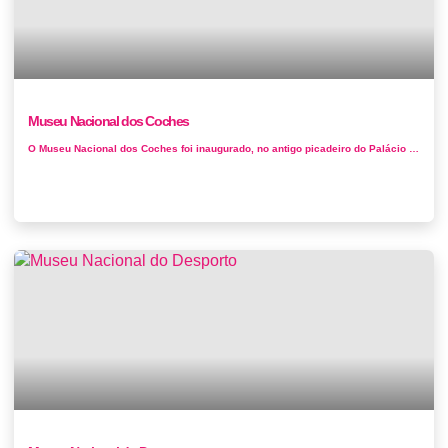
Museu Nacional dos Coches
O Museu Nacional dos Coches foi inaugurado, no antigo picadeiro do Palácio de Belém a 23 de maio de 1905. A sua existência deve-se...