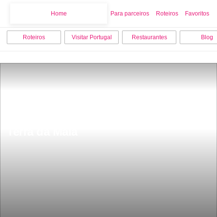
Home
Home
Para parceiros
Roteiros
Favoritos
Roteiros
Visitar Portugal
Restaurantes
Blog
Museu de HistÃ³ria e Etnologia da 
Terra da Maia