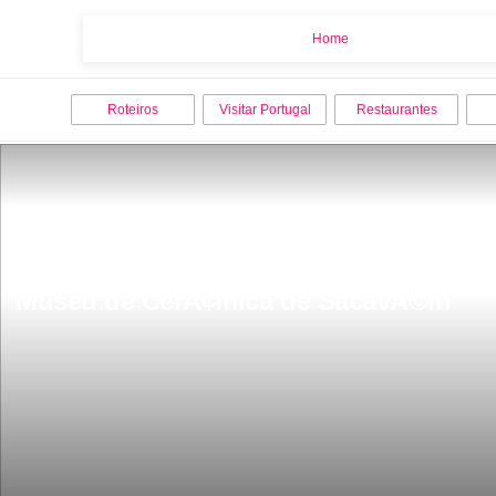
Home
Home
Roteiros
Visitar Portugal
Restaurantes
Museu de CerÃ¢mica de SacavÃ©m