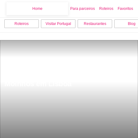
Home
Home
Para parceiros
Roteiros
Favoritos
Roteiros
Visitar Portugal
Restaurantes
Blog
Museu Nacional da MÃºsica Alto dos 
Moinhos em Lisboa