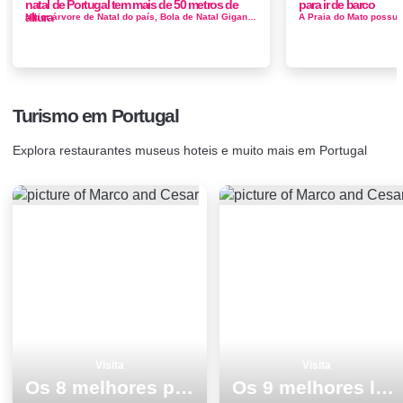
natal de Portugal tem mais de 50 metros de
para ir de barco
altura
Maior árvore de Natal do país, Bola de Natal Gigante, concertos, Aldeias Natal – saiba tudo o que está à sua e...
Turismo em Portugal
Explora restaurantes museus hoteis e muito mais em Portugal
Visita
Visita
Os 8 melhores pontos turisticos para conhecer e visitar em Matosinhos
Os 9 melhores lugares para visitar em Albufeira