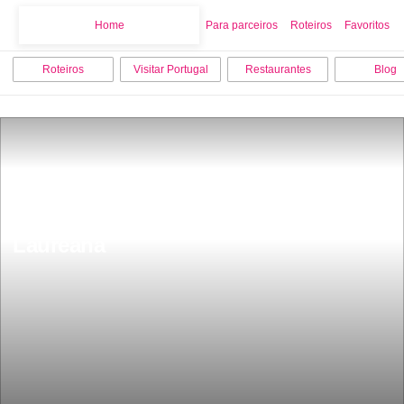
Home
Home
Para parceiros
Roteiros
Favoritos
Roteiros
Visitar Portugal
Restaurantes
Blog
NÃºcleo MuseolÃ³gico do Moinho da 
Laureana