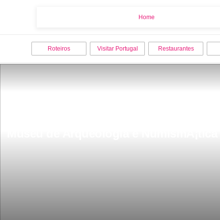
Home
Home
Roteiros
Visitar Portugal
Restaurantes
Museu de Arqueologia e NumismÃ¡tica 