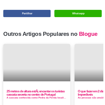
Partilhar
Whatsapp
Outros Artigos Populares no
Blogue
25 metros de altura estÃ¡ encantar os turistas
O que fazer em 2 di
cascata secreta no centro de Portugal
Imperdiveis
A cascata conhecida como Pedra da Ferida localiza-se na Serra do Espinhal, em Penela, próximo do lugar com o nome de Ribeira da ...