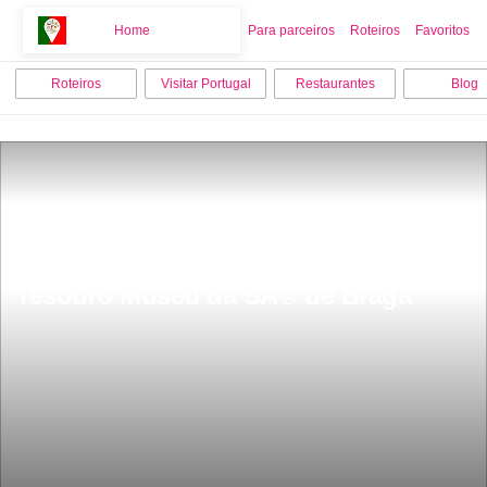
Home
Home
Para parceiros
Roteiros
Favoritos
Roteiros
Visitar Portugal
Restaurantes
Blog
Tesouro Museu da SÃ© de Braga