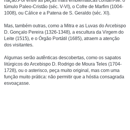
nação.Por entre as peças mais emblemáticas contam-se: o
túmulo Paleo-Cristão (séc. V-VI), o Cofre de Marfim (1004-
1008), ou Cálice e a Patena de S. Geraldo (séc. XI).
Mas, também outras, como a Mitra e as Luvas do Arcebispo
D. Gonçalo Pereira (1326-1348), a escultura da Virgem do
Leite (1515), e o Órgão Portátil (1685), atraem a atenção
dos visitantes.
Algumas serão autênticas descobertas, como os sapatos
litúrgicos do Arcebispo D. Rodrigo de Moura Teles (1704-
1728), ou o asterisco, peça muito original, mas com uma
função muito prática: não permitir que a hóstia consagrada
esvoaçasse.