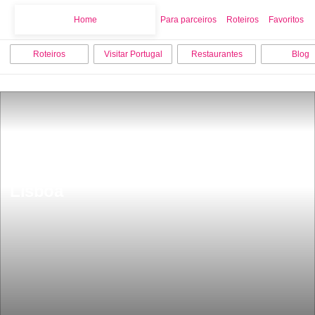
Home
Home
Para parceiros
Roteiros
Favoritos
Roteiros
Visitar Portugal
Restaurantes
Blog
Museu ArqueolÃ³gico do Carmo 
Lisboa