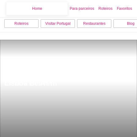
Home
Home
Para parceiros
Roteiros
Favoritos
Roteiros
Visitar Portugal
Restaurantes
Blog
Museu Nacional de Arqueologia 
Lisboa BelÃ©m