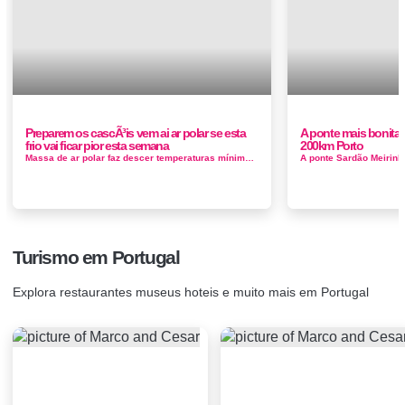
Preparem os cascÃ³is vem ai ar polar se esta
A ponte mais bonita d
frio vai ficar pior esta semana
200km Porto
Massa de ar polar faz descer temperaturas mínimas a partir de quinta-feira A partir de domingo (7) e até segunda-feira (8 de janeir...
Turismo em Portugal
Explora restaurantes museus hoteis e muito mais em Portugal