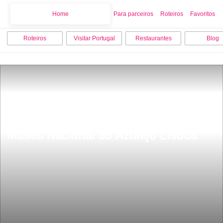
Home
Home
Para parceiros
Roteiros
Favoritos
Roteiros
Visitar Portugal
Restaurantes
Blog
Museu Nacional do Azulejo Lisboa