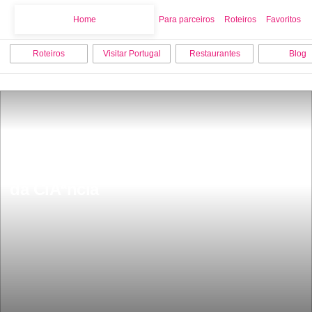
Home
Home
Para parceiros
Roteiros
Favoritos
Roteiros
Visitar Portugal
Restaurantes
Blog
Museu Nacional de HistÃ³ria Natural e 
da CiÃªncia