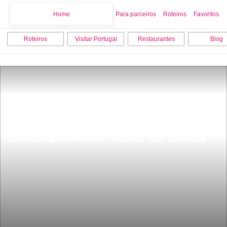
Home
Home
Para parceiros
Roteiros
Favoritos
Roteiros
Visitar Portugal
Restaurantes
Blog
Museu Nacional de Arte 
ContemporÃ¢nea Museu do Chiado