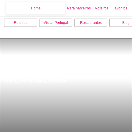
Home
Home
Para parceiros
Roteiros
Favoritos
Roteiros
Visitar Portugal
Restaurantes
Blog
Museu Nacional de HistÃ³ria Natural e 
da CiÃªncia Lisboa