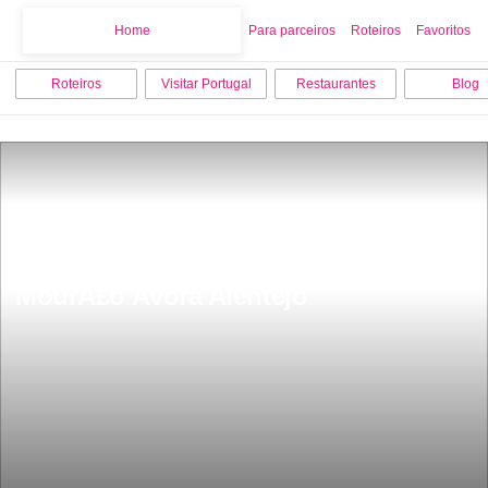
Home
Home
Para parceiros
Roteiros
Favoritos
Roteiros
Visitar Portugal
Restaurantes
Blog
Museu da Luz na aldeia da Luz 
MourÃ£o Ãvora Alentejo