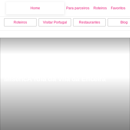
Home
Home
Para parceiros
Roteiros
Favoritos
Roteiros
Visitar Portugal
Restaurantes
Blog
Arquivo Museu da Santa Casa da 
MisericÃ³rdia da Vila da Ericeira