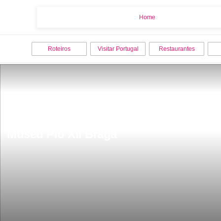
Home
Home
Roteiros
Visitar Portugal
Restaurantes
Museu Pio XII Braga