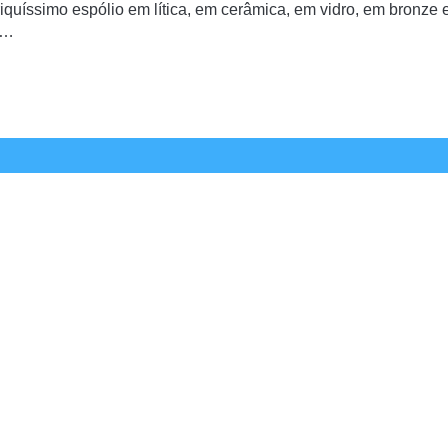
iquíssimo espólio em lítica, em cerâmica, em vidro, em bronze 
ia…
INFORMAÇÕES DE CONTACTO
TELEFONE