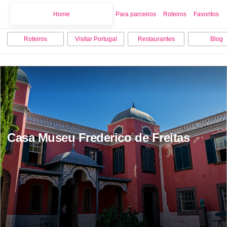
Home
Home
Para parceiros
Roteiros
Favoritos
Roteiros
Visitar Portugal
Restaurantes
Blog
Casa Museu Frederico de Freitas