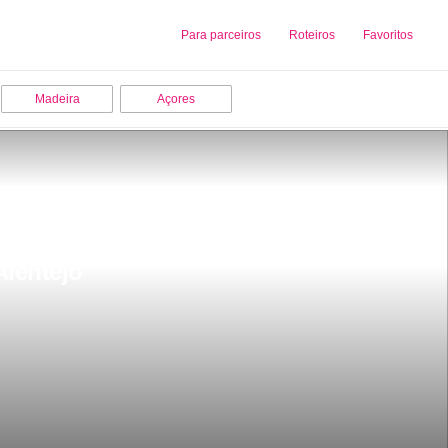
Sobre nós
Para parceiros
Adicionar uma Empresa
Roteiros
Favoritos
Madeira
Açores
Alentejo