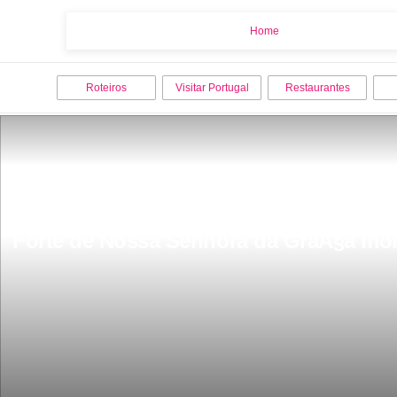
Home
Home
Roteiros
Visitar Portugal
Restaurantes
Forte de Nossa Senhora da GraÃ§a monu