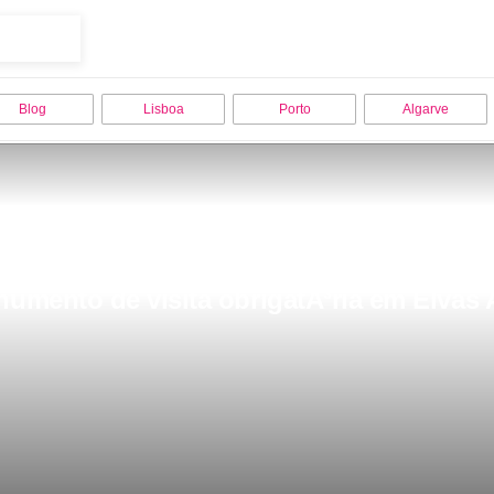
Blog
Lisboa
Porto
Algarve
mento de visita obrigatÃ³ria em Elvas 