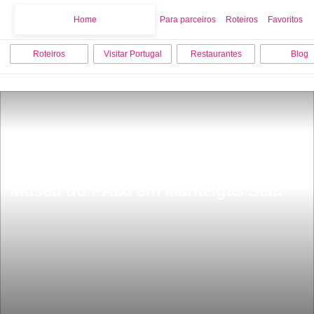
Home
Home
Para parceiros
Roteiros
Favoritos
Roteiros
Visitar Portugal
Restaurantes
Blog
Museu do PÃ£o em Manteigas Seia