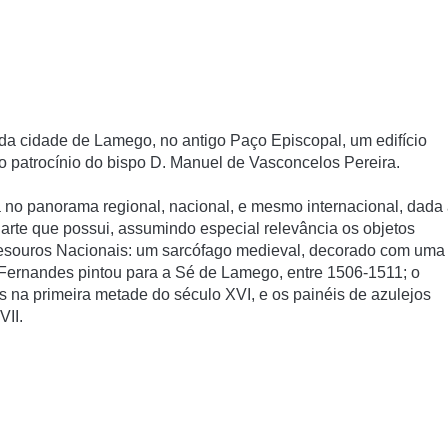
 da cidade de Lamego, no antigo Paço Episcopal, um edifí­cio
o patrocí­nio do bispo D. Manuel de Vasconcelos Pereira.
no panorama regional, nacional, e mesmo internacional, dada
arte que possui, assumindo especial relevância os objetos
esouros Nacionais: um sarcófago medieval, decorado com uma
 Fernandes pintou para a Sé de Lamego, entre 1506-1511; o
s na primeira metade do século XVI, e os painéis de azulejos
VII.