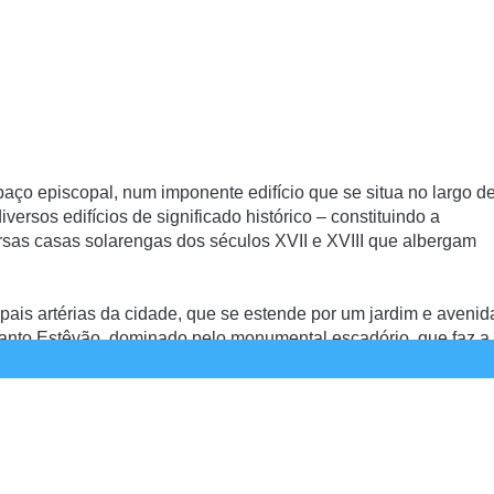
paço episcopal, num imponente edifício que se situa no largo d
rsos edifícios de significado histórico – constituindo a
versas casas solarengas dos séculos XVII e XVIII que albergam
pais artérias da cidade, que se estende por um jardim e avenid
anto Estêvão, dominado pelo monumental escadório, que faz a
 à cidade.
Ana, um edifício dos séculos XVIII e XIX que é atualmente
 Conceição, que ocupa um palacete setecentista, que foi Hospit