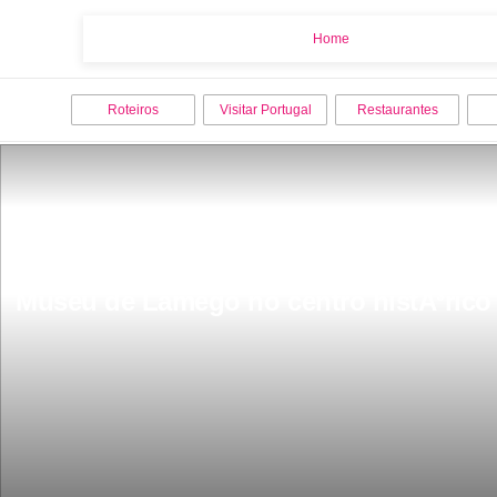
Home
Home
Roteiros
Visitar Portugal
Restaurantes
Museu de Lamego no centro histÃ³rico