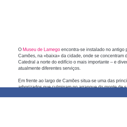
O
Museu de Lamego
encontra-se instalado no antigo 
Camões, na «baixa» da cidade, onde se concentram dive
Catedral a norte do edifício o mais importante – e di
atualmente diferentes serviços.
Em frente ao largo de Camões situa-se uma das princi
arborizados que culminam no arranque do monte de s
ligação do Santuário de Nossa Senhora dos Remédios
À direita, situam-se o antigo Seminário Jesus, Maria, 
propriedade do Exército Português, e o Teatro Ribeiro
da Misericórdia.