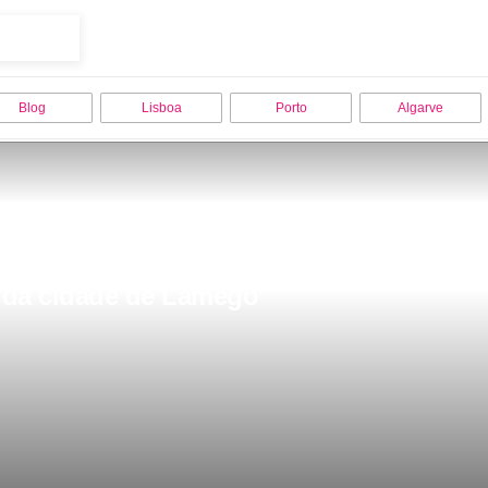
Blog
Lisboa
Porto
Algarve
 da cidade de Lamego