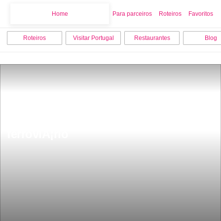
Home
Home
Para parceiros
Roteiros
Favoritos
Roteiros
Visitar Portugal
Restaurantes
Blog
Museu da CP Museu nacional 
ferroviÃ¡rio