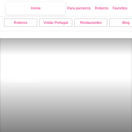
Home
Home
Para parceiros
Roteiros
Favoritos
Roteiros
Visitar Portugal
Restaurantes
Blog
NÃºcleo ArqueolÃ³gico da Rua dos 
Correeiros