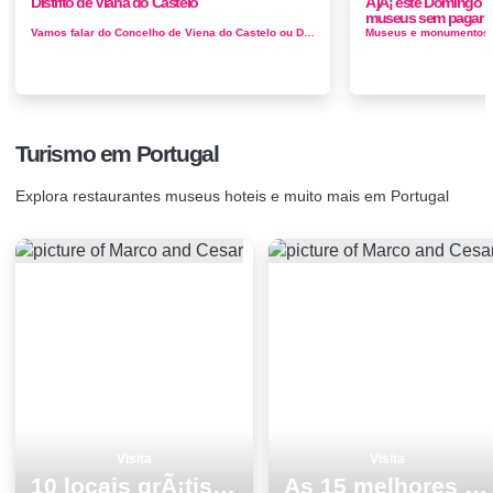
Distrito de Viana do Castelo
Ã jÃ¡ este Domingo p
museus sem pagar 
Vamos falar do Concelho de Viena do Castelo ou Destrito de Viena do Castelo, constituido por 12 concelhos começamos por Viena do Castelo com ce...
Turismo em Portugal
Explora restaurantes museus hoteis e muito mais em Portugal
Visita
Visita
10 locais grÃ¡tis para visitar em Vila Real
As 15 melhores coisas para fazer e visitar em Almada