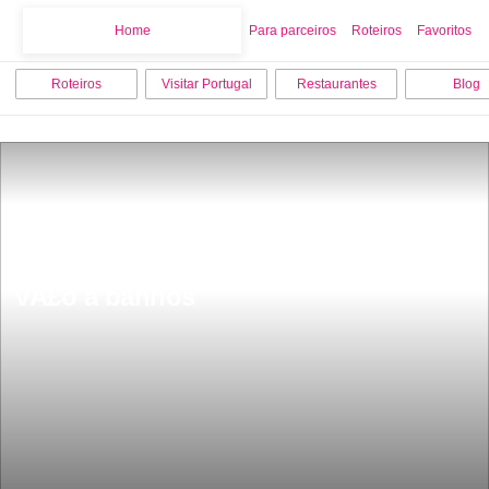
Home
Home
Para parceiros
Roteiros
Favoritos
Roteiros
Visitar Portugal
Restaurantes
Blog
Existe uma praia paradisÃ­aca em 
Portugal em que os javalis tambÃ©m 
vÃ£o a banhos