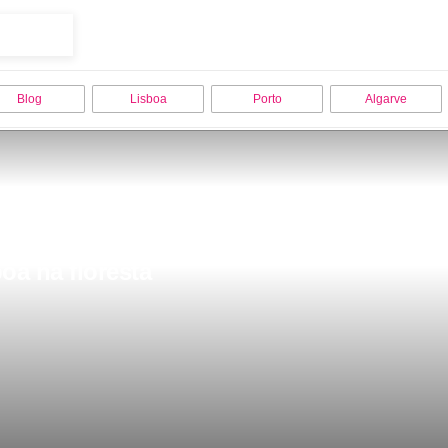
Blog
Lisboa
Porto
Algarve
oa na floresta