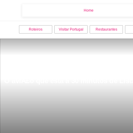
Home
Home
Roteiros
Visitar Portugal
Restaurantes
O aviÃ£o que esta a 30 minutos de Lisb