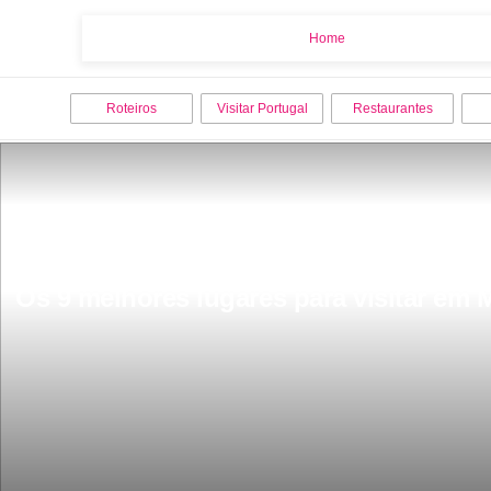
Home
Home
Roteiros
Visitar Portugal
Restaurantes
Os 9 melhores lugares para visitar em