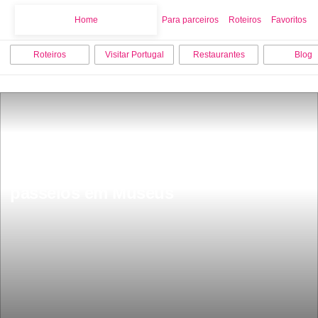
Home
Home
Para parceiros
Roteiros
Favoritos
Roteiros
Visitar Portugal
Restaurantes
Blog
Os 15 melhores pontos turisticos e 
passeios em Museus