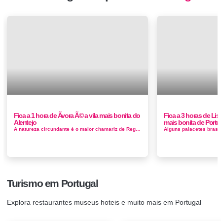
Fica a 1 hora de Ãvora Ã© a vila mais bonita do
Fica a 3 horas de Lis
Alentejo
mais bonita de Portu
A natureza circundante é o maior chamariz de Reguengos de Monsaraz, com a paz de espírito característica do Alentejo, existindo, ...
Turismo em Portugal
Explora restaurantes museus hoteis e muito mais em Portugal