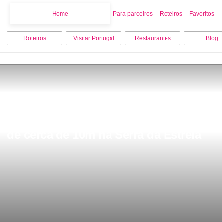
Home
Home
Para parceiros
Roteiros
Favoritos
Roteiros
Visitar Portugal
Restaurantes
Blog
CalhÃ£o Mogueiro Ã© uma cascata 
de cerca de 10m na Serra da Estrela