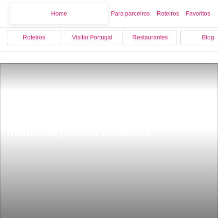
Home
Home
Para parceiros
Roteiros
Favoritos
Roteiros
Visitar Portugal
Restaurantes
Blog
O que fazer em SetÃºbal os 15 
melhores pontos turisticos