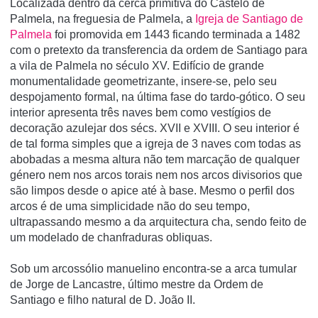
Localizada dentro da cerca primitiva do Castelo de
Palmela, na freguesia de Palmela, a
Igreja de Santiago de
Palmela
foi promovida em 1443 ficando terminada a 1482
com o pretexto da transferencia da ordem de Santiago para
a vila de Palmela no século XV. Edifí­cio de grande
monumentalidade geometrizante, insere-se, pelo seu
despojamento formal, na última fase do tardo-gótico. O seu
interior apresenta três naves bem como vestí­gios de
decoração azulejar dos sécs. XVII e XVIII. O seu interior é
de tal forma simples que a igreja de 3 naves com todas as
abobadas a mesma altura não tem marcação de qualquer
género nem nos arcos torais nem nos arcos divisorios que
são limpos desde o apice até à base. Mesmo o perfil dos
arcos é de uma simplicidade não do seu tempo,
ultrapassando mesmo a da arquitectura cha, sendo feito de
um modelado de chanfraduras obliquas.
Sob um arcossólio manuelino encontra-se a arca tumular
de Jorge de Lancastre, último mestre da Ordem de
Santiago e filho natural de D. João II.