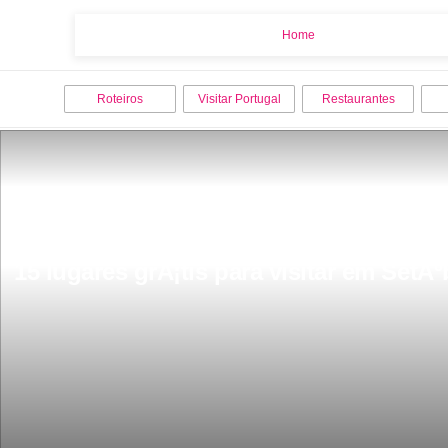
Home
Home
Roteiros
Visitar Portugal
Restaurantes
15 lugares grÃ¡tis para visitar em SetÃº