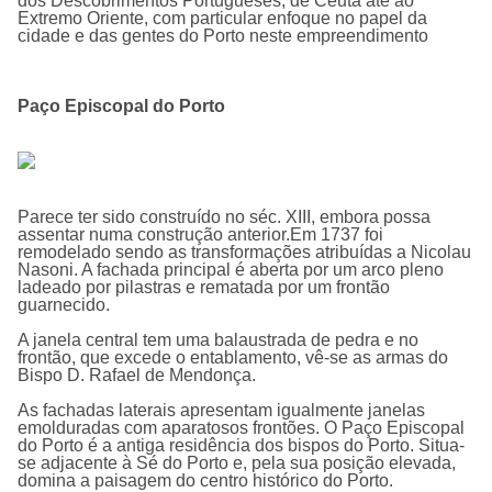
dos Descobrimentos Portugueses, de Ceuta até ao
Extremo Oriente, com particular enfoque no papel da
cidade e das gentes do Porto neste empreendimento
Paço Episcopal do Porto
Parece ter sido construído no séc. XIII, embora possa
assentar numa construção anterior.Em 1737 foi
remodelado sendo as transformações atribuídas a Nicolau
Nasoni. A fachada principal é aberta por um arco pleno
ladeado por pilastras e rematada por um frontão
guarnecido.
A janela central tem uma balaustrada de pedra e no
frontão, que excede o entablamento, vê-se as armas do
Bispo D. Rafael de Mendonça.
As fachadas laterais apresentam igualmente janelas
emolduradas com aparatosos frontões. O
Paço Episcopal
do Porto
é a antiga residência dos bispos do Porto. Situa-
se adjacente à Sé do Porto e, pela sua posição elevada,
domina a paisagem do centro histórico do Porto.