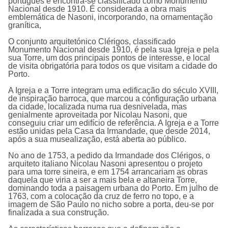
português e encontra-se classificado como Monumento
Nacional desde 1910. É considerada a obra mais
emblemática de Nasoni, incorporando, na ornamentação
graní­tica,
O conjunto arquitetónico Clérigos, classificado
Monumento Nacional desde 1910, é pela sua Igreja e pela
sua Torre, um dos principais pontos de interesse, e local
de visita obrigatória para todos os que visitam a cidade do
Porto.
A
Igreja e a Torre i
ntegram uma edificação do século XVIII,
de inspiração barroca, que marcou a configuração urbana
da cidade, localizada numa rua desnivelada, mas
genialmente aproveitada por Nicolau Nasoni, que
conseguiu criar um edifício de referência. A Igreja e a Torre
estão unidas pela Casa da Irmandade, que desde 2014,
após a sua musealização, está aberta ao público.
No ano de 1753, a pedido da Irmandade dos Clérigos, o
arquiteto italiano Nicolau Nasoni apresentou o projeto
para uma torre sineira, e em 1754 arrancariam as obras
daquela que viria a ser a mais bela e altaneira Torre,
dominando toda a paisagem urbana do Porto. Em julho de
1763, com a colocação da cruz de ferro no topo, e a
imagem de São Paulo no nicho sobre a porta, deu-se por
finalizada a sua construção.