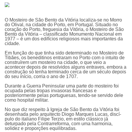
O
Mosteiro de São Bento da Vitória
localiza-se no Morro
do Olival, na cidade do Porto, em Portugal. Situado no
coração do Porto, freguesia da Vitória, o Mosteiro de São
Bento da Vitória – classificado Monumento Nacional em
1977 – é um dos edifícios religiosos mais importantes da
cidade.
Em função do que tinha sido determinado no Mosteiro de
Tibães, os beneditinos entraram no Porto com o intuito de
construí­rem um mosteiro na cidade, o que veio a
acontecer depois de resolvidos alguns entraves, embora a
construção só tenha terminado cerca de um século depois
do seu iní­cio, corria o ano de 1707.
Durante a Guerra Peninsular uma parte do mosteiro foi
ocupada pelas tropas invasoras francesas e
posteriormente pelas portuguesas, tendo-se servido dele
como hospital militar.
No que diz respeito à Igreja de São Bento da Vitória foi
desenhada pelo arquitecto Diogo Marques Lucas, discí­
pulo do italiano Filipe Terzio, em estilo clássico já
deturpado pela Contrarreforma, com uma harmonia,
solidez e proporções equilibradas.