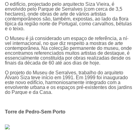
O edifí­cio, projectado pelo arquitecto Siza Vieira, é
envolvido pelo Parque de Serralves (com cerca de 3,5
hectares), onde obras de arte de vários artistas
contemporâneos são, também, expostas, ao lado da flora
tí­pica da região norte de Portugal, como carvalhos, bétulas
e o teixo.
O Museu é já considerado um espaço de referência, a ní­
vel internacional, no que diz respeito a mostras de arte
contemporânea. Na colecção permanente do museu, onde
encontramos referenciados muitos artistas de destaque, é
essencialmente constituí­da por obras realizadas desde os
finais da década de 60 até aos dias de hoje.
O projeto do
Museu de Serralves,
trabalho do arquiteto
Álvaro Siza teve início em 1991. Em 1999 foi inaugurado
este novo edifício, harmoniosamente integrado com a
envolvente urbana e os espaços pré-existentes dos jardins
do Parque e da Casa.
Torre de Pedro-Sem Porto