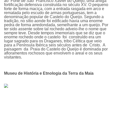
ao Forte de São Francisco Xavier do Queijo, uma antiga
fortificação defensiva construída no século XV. O pequeno
forte de forma maciça, com a entrada rasgada em arco e
rematada pelo escudo de armas portuguesas, tem a
denominação popular de Castelo do Queijo. Segundo a
tradição, no sítio aonde foi edificado havia uma enorme
pedra de forma arredondada, semelhante a um queijo. Por
ter sido assente sobre tal rochedo adveio-lhe o nome que
sempre teve. Desde tempos imemoriais que se diz que o
enorme rochedo onde o castelo foi construído era um
lugar sagrado para os Draganes, tribo Céltica que veio
para a Península Ibérica seis séculos antes de Cristo. A
paisagem da Praia do Castelo do Queijo é dominada por
afloramentos rochosos que envolvem o areal e os seus
visitantes.
Museu de História e Etnologia da Terra da Maia