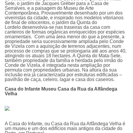
Sete, o jardim de Jacques Gréber para a Casa de
Serralves, e a paisagem do Museu de Arte
Contemporânea. Provavelmente desenhado por um dos
viveiristas da cidade, e inspirado nos modelos vitorianos
de final de oitocentos, o jardim da Quinta do
Lordelo desenvolvia-se nas traseiras da casa com
canteiros de formas orgânicas enriquecidos por espécies
ornamentais. Com uma área menor do que a presente, a
propriedade seria sucessivamente ampliada pelo Conde
de Vizela com a aquisição de terrenos adjacentes, num
processo de compras que se prolongaria até aos anos 40,
atingindo os atuais 18 hectares. A Quinta do Mata-Sete,
também propriedade da família e herdada pelo irmão do
Conde de Vizela, é integrada nesta ampliação por
permuta com propriedades urbanas. Na altura da sua
inclusão era já caracterizada por estruturas edificadas –
pavilhão de caça, celeiro, lagar e casa dos caseiros.
Casa do Infante Museu Casa da Rua da Alfândega
Velha
A Casa do Infante, ou Casa da Rua da Alfândega Velha é
um museu e um dos edifí­cios mais antigos da cidade do