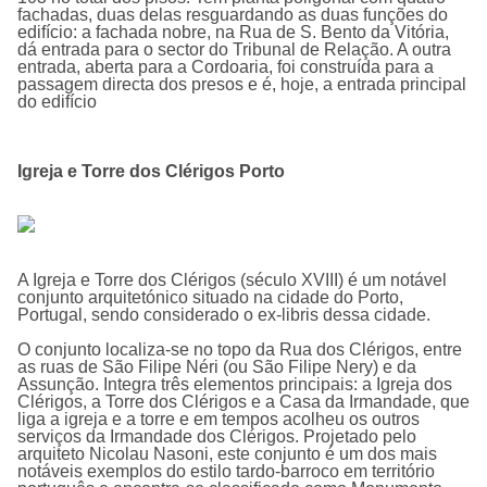
fachadas, duas delas resguardando as duas funções do
edifício: a fachada nobre, na Rua de S. Bento da Vitória,
dá entrada para o sector do Tribunal de Relação. A outra
entrada, aberta para a Cordoaria, foi construída para a
passagem directa dos presos e é, hoje, a entrada principal
do edifício
Igreja e Torre dos Clérigos Porto
A
Igreja e Torre dos Clérigos
(século XVIII) é um notável
conjunto arquitetónico situado na cidade do Porto,
Portugal, sendo considerado o ex-libris dessa cidade.
O conjunto localiza-se no topo da Rua dos Clérigos, entre
as ruas de São Filipe Néri (ou São Filipe Nery) e da
Assunção. Integra três elementos principais: a Igreja dos
Clérigos, a Torre dos Clérigos e a Casa da Irmandade, que
liga a igreja e a torre e em tempos acolheu os outros
serviços da Irmandade dos Clérigos. Projetado pelo
arquiteto Nicolau Nasoni, este conjunto é um dos mais
notáveis exemplos do estilo tardo-barroco em território