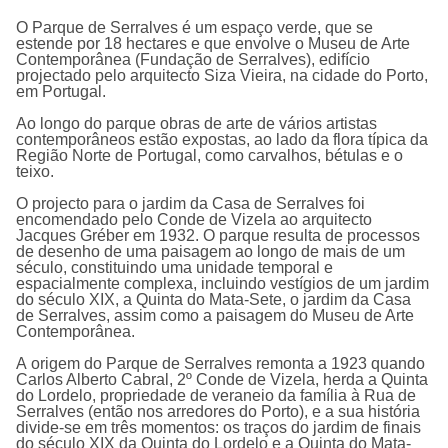
O Parque de Serralves é um espaço verde, que se
estende por 18 hectares e que envolve o Museu de Arte
Contemporânea (Fundação de Serralves), edifí­cio
projectado pelo arquitecto Siza Vieira, na cidade do Porto,
em Portugal.
Ao longo do parque obras de arte de vários artistas
contemporâneos estão expostas, ao lado da flora tí­pica da
Região Norte de Portugal, como carvalhos, bétulas e o
teixo.
O projecto para o jardim da Casa de Serralves foi
encomendado pelo Conde de Vizela ao arquitecto
Jacques Gréber em 1932. O parque resulta de processos
de desenho de uma paisagem ao longo de mais de um
século, constituindo uma unidade temporal e
espacialmente complexa, incluindo vestí­gios de um jardim
do século XIX, a Quinta do Mata-Sete, o jardim da Casa
de Serralves, assim como a paisagem do Museu de Arte
Contemporânea.
A origem do
Parque de Serralves
remonta a 1923 quando
Carlos Alberto Cabral, 2º Conde de Vizela, herda a Quinta
do Lordelo, propriedade de veraneio da família à Rua de
Serralves (então nos arredores do Porto), e a sua história
divide-se em três momentos: os traços do jardim de finais
do século XIX da Quinta do Lordelo e a Quinta do Mata-