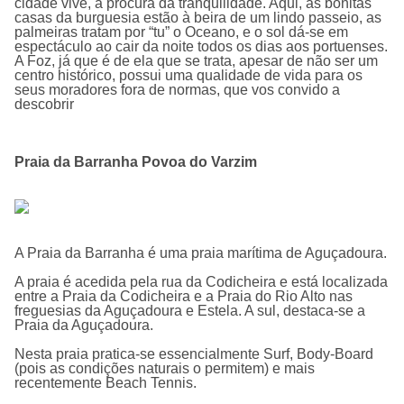
cidade vive, à procura da tranquilidade. Aqui, as bonitas
casas da burguesia estão à beira de um lindo passeio, as
palmeiras tratam por “tu” o Oceano, e o sol dá-se em
espectáculo ao cair da noite todos os dias aos portuenses.
A Foz, já que é de ela que se trata, apesar de não ser um
centro histórico, possui uma qualidade de vida para os
seus moradores fora de normas, que vos convido a
descobrir
Praia da Barranha Povoa do Varzim
A Praia da Barranha é uma praia marí­tima de Aguçadoura.
A praia é acedida pela rua da Codicheira e está localizada
entre a Praia da Codicheira e a Praia do Rio Alto nas
freguesias da Aguçadoura e Estela. A sul, destaca-se a
Praia da Aguçadoura.
Nesta praia pratica-se essencialmente Surf, Body-Board
(pois as condições naturais o permitem) e mais
recentemente Beach Tennis.