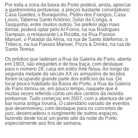
Por toda a zona da baixa do Porto poderá, ainda, apreciar
a gastronomia portuense, a preços bastante convidativos:
Casa Guedes, o Buraquinho, Pedro dos Frangos, Casa
Louro, Taberna Santo António, Solar da Conga, a
Tasquinha, entre muitos outros. Se preferir algo mais
formal, poderá optar pelo Al Forno, na rua Rodrigues
Sampaio, o restaurante La Ricotta, na Rua Passos
Manuel, o Paladar da Alma, na rua de Santo Ildefonso, o
Tribeca, na rua Passos Manuel, Pizza & Drinks, na rua de
Santa Teresa.
Os prédios que ladeiam a Rua da Galeria de Paris, aberta
em 1903, são elegantes e de boa traça, com destaque
para o número 28, casa em estilo Arte Nova. Ao longo da
segunda metade do século XX os armazéns de tecidos
foram ocupando grande parte dos edifícios da rua. De
local pouco habitado da Baixa do Porto, a Rua da Galeria
de Paris tornou-se, em pouco tempo, naquele que é
muitas vezes referido como um dos centros da movida
portuense. Tudo começou em 2007, com a abertura de um
bar numa antiga livraria. O calendário variado de eventos
que desenvolveu, com destaque para os concertos de
jazz, desencadeou o surgimento de outros espaços,
fazendo deste local um ponto alto da noite do Porto,
especialmente aos fins de semana.