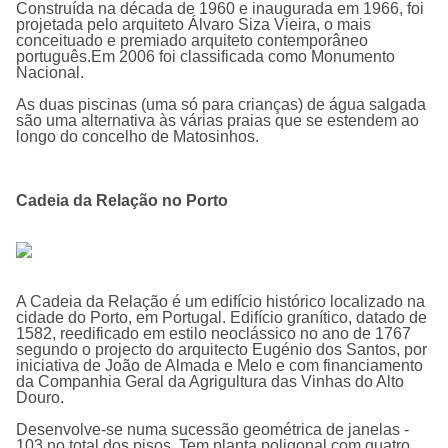
Construída na década de 1960 e inaugurada em 1966, foi
projetada pelo arquiteto Álvaro Siza Vieira, o mais
conceituado e premiado arquiteto contemporâneo
português.Em 2006 foi classificada como Monumento
Nacional.
As duas piscinas (uma só para crianças) de água salgada
são uma alternativa às várias praias que se estendem ao
longo do concelho de Matosinhos.
Cadeia da Relação no Porto
A
Cadeia da Relação
é um edifí­cio histórico localizado na
cidade do Porto, em Portugal. Edifício granítico, datado de
1582, reedificado em estilo neoclássico no ano de 1767
segundo o projecto do arquitecto Eugénio dos Santos, por
iniciativa de João de Almada e Melo e com financiamento
da Companhia Geral da Agrigultura das Vinhas do Alto
Douro.
Desenvolve-se numa sucessão geométrica de janelas -
103 no total dos pisos. Tem planta poligonal com quatro