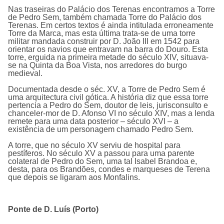
Nas traseiras do Palácio dos Terenas encontramos a
Torre
de Pedro Sem
, também chamada Torre do Palácio dos
Terenas. Em certos textos é ainda intitulada erroneamente
Torre da Marca, mas esta última trata-se de uma torre
militar mandada construir por D. João III em 1542 para
orientar os navios que entravam na barra do Douro. Esta
torre, erguida na primeira metade do século XIV, situava-
se na Quinta da Boa Vista, nos arredores do burgo
medieval.
Documentada desde o séc. XV, a Torre de Pedro Sem é
uma arquitectura civil gótica. A história diz que essa torre
pertencia a Pedro do Sem, doutor de leis, jurisconsulto e
chanceler-mor de D. Afonso VI no século XIV, mas a lenda
remete para uma data posterior – século XVI – a
existência de um personagem chamado Pedro Sem.
A torre, que no século XV serviu de hospital para
pestíferos. No século XV a passou para uma parente
colateral de Pedro do Sem, uma tal Isabel Brandoa e,
desta, para os Brandões, condes e marqueses de Terena
que depois se ligaram aos Monfalins.
Ponte de D. Luí­s (Porto)