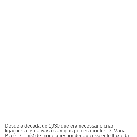
Desde a década de 1930 que era necessário criar
ligações alternativas í s antigas pontes (pontes D. Maria
Pia e D. Luí­s) de modo a responder ao crescente fluxo da