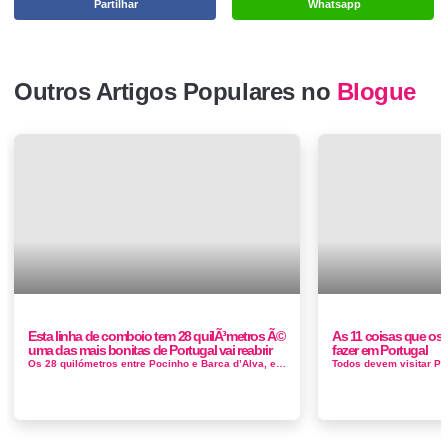
Partilhar
Whatsapp
Outros Artigos Populares no
Blogue
Esta linha de comboio tem 28 quilÃ³metros Ã©
As 11 coisas que os
uma das mais bonitas de Portugal vai reabrir
fazer em Portugal
Os 28 quilómetros entre Pocinho e Barca d’Alva, encerrados desde 1988 na Linha do Douro, vão ser recuperados e reactivad...