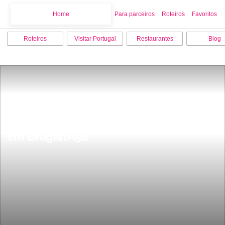
Home
Home
Para parceiros
Roteiros
Favoritos
Roteiros
Visitar Portugal
Restaurantes
Blog
Roteiro 9 lugares grÃ¡tis para visitar 
em BraganÃ§a