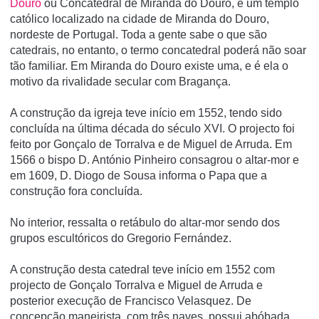
Douro
ou Concatedral de Miranda do Douro, é um templo
católico localizado na cidade de Miranda do Douro,
nordeste de Portugal. Toda a gente sabe o que são
catedrais, no entanto, o termo concatedral poderá não soar
tão familiar. Em Miranda do Douro existe uma, e é ela o
motivo da rivalidade secular com Bragança.
A construção da igreja teve iní­cio em 1552, tendo sido
concluí­da na última década do século XVI. O projecto foi
feito por Gonçalo de Torralva e de Miguel de Arruda. Em
1566 o bispo D. António Pinheiro consagrou o altar-mor e
em 1609, D. Diogo de Sousa informa o Papa que a
construção fora concluí­da.
No interior, ressalta o retábulo do altar-mor sendo dos
grupos escultóricos do Gregorio Fernández.
A construção desta catedral teve início em 1552 com
projecto de Gonçalo Torralva e Miguel de Arruda e
posterior execução de Francisco Velasquez. De
concepção maneirista, com três naves, possui abóbada