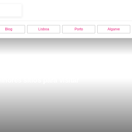
Blog
Lisboa
Porto
Algarve
hores sitios para visitar