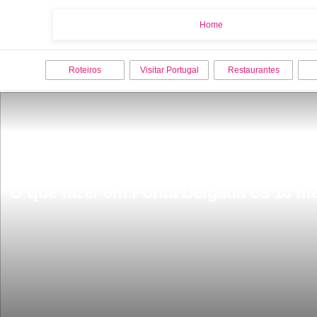
Home
Home
Roteiros
Visitar Portugal
Restaurantes
O que fazer em Ponta Delgada os 10 mel