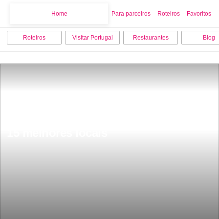
Home
Home
Para parceiros
Roteiros
Favoritos
Roteiros
Visitar Portugal
Restaurantes
Blog
O que fazer no inverno em Braga os 
15 melhores locais