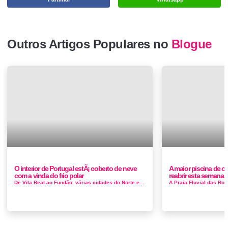
Outros Artigos Populares no
Blogue
O interior de Portugal estÃ¡ coberto de neve
A maior piscina de o
com a vinda do frio polar
reabrir esta semana
De Vila Real ao Fundão, várias cidades do Norte e Centro do país acordaram cobertas por um manto branco. A neve da Primavera ench...