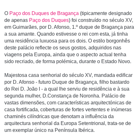
O
Paço dos Duques de Bragança
(tipicamente designado
de apenas
Paço dos Duques
) foi construí­do no século XV,
em Guimarães, por D. Afonso, 1.º duque de Bragança para
a sua amante. Quando estivesse o rei com esta, já tinha
uma residência luxuosa para os dois. O estilo borgonhês
deste palácio reflecte os seus gostos, adquiridos nas
viagens pela Europa, ainda que o aspecto actual tenha
sido recriado, de forma polémica, durante o Estado Novo.
Majestosa casa senhorial do século XV, mandada edificar
por D. Afonso - futuro Duque de Bragança, filho bastardo
do Rei D. João I - a qual lhe serviu de residência e à sua
segunda mulher, D.Constança de Noronha. Palácio de
vastas dimensões, com características arquitectónicas de
casa fortificada, coberturas de fortes vertentes e inúmeras
chaminés cilíndricas que denotam a influência da
arquitectura senhorial da Europa Setentrional, trata-se de
um exemplar único na Península Ibérica.