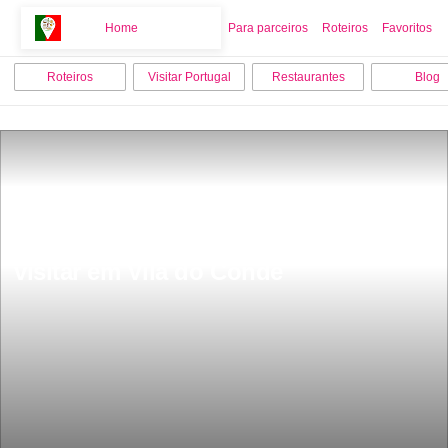
Home
Home
Para parceiros
Roteiros
Favoritos
Roteiros
Visitar Portugal
Restaurantes
Blog
Os 10 melhores sitios para ver e 
visitar em Vila do Conde