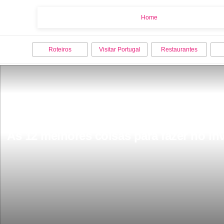
Home
Home
Roteiros
Visitar Portugal
Restaurantes
As 12 melhores coisas para fazer no in