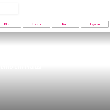
Blog
Lisboa
Porto
Algarve
verno em Praias