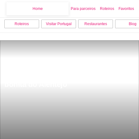
Home
Home
Para parceiros
Roteiros
Favoritos
Roteiros
Visitar Portugal
Restaurantes
Blog
Fica a 50 km de Ãvora Ã© a vila mais 
bonita do Alentejo