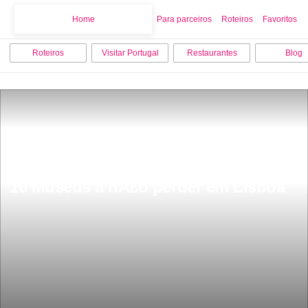
Home
Home
Para parceiros
Roteiros
Favoritos
Roteiros
Visitar Portugal
Restaurantes
Blog
10 Museus a nÃ£o perder em Lisboa