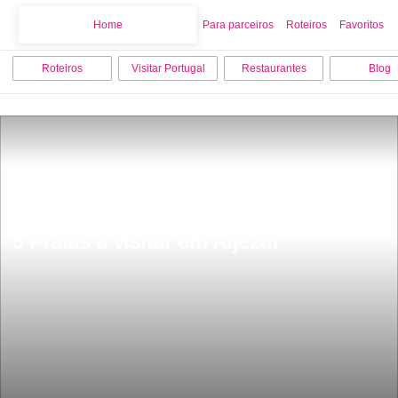
Home
Home
Para parceiros
Roteiros
Favoritos
Roteiros
Visitar Portugal
Restaurantes
Blog
5 Praias a visitar em Aljezur