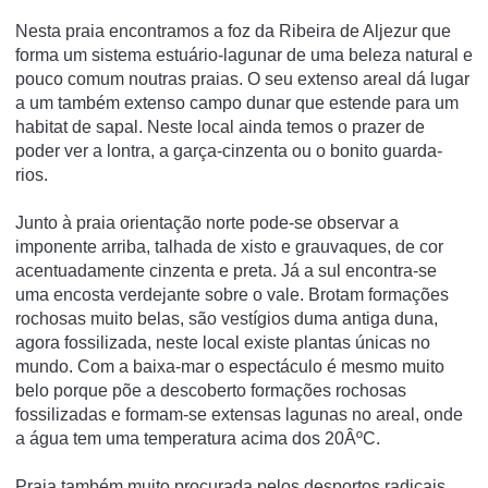
Nesta praia encontramos a foz da Ribeira de Aljezur que
forma um sistema estuário-lagunar de uma beleza natural e
pouco comum noutras praias. O seu extenso areal dá lugar
a um também extenso campo dunar que estende para um
habitat de sapal. Neste local ainda temos o prazer de
poder ver a lontra, a garça-cinzenta ou o bonito guarda-
rios.
Junto à praia orientação norte pode-se observar a
imponente arriba, talhada de xisto e grauvaques, de cor
acentuadamente cinzenta e preta. Já a sul encontra-se
uma encosta verdejante sobre o vale. Brotam formações
rochosas muito belas, são vestí­gios duma antiga duna,
agora fossilizada, neste local existe plantas únicas no
mundo. Com a baixa-mar o espectáculo é mesmo muito
belo porque põe a descoberto formações rochosas
fossilizadas e formam-se extensas lagunas no areal, onde
a água tem uma temperatura acima dos 20ÂºC.
Praia também muito procurada pelos desportos radicais