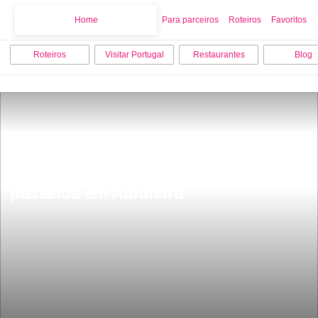
Home
Home
Para parceiros
Roteiros
Favoritos
Roteiros
Visitar Portugal
Restaurantes
Blog
Os 18 melhores pontos turisticos e 
passeios em Albufeira