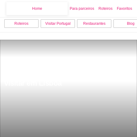
Home
Home
Para parceiros
Roteiros
Favoritos
Roteiros
Visitar Portugal
Restaurantes
Blog
Os 12 melhores sitios para ver e 
visitar em Lisboa