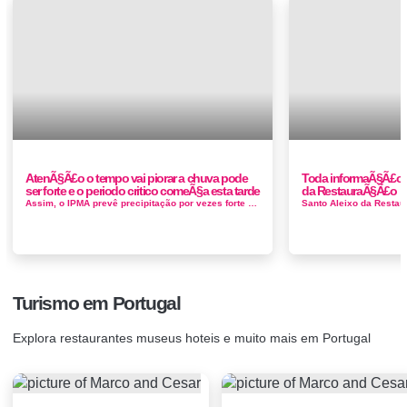
AtenÃ§Ã£o o tempo vai piorar a chuva pode
Toda informaÃ§Ã£o d
ser forte e o periodo critico comeÃ§a esta tarde
da RestauraÃ§Ã£o
Assim, o IPMA prevê precipitação por vezes forte nas regiões Norte e Centro, em especial no Minho e Douro Litoral, entre a ...
Turismo em Portugal
Explora restaurantes museus hoteis e muito mais em Portugal