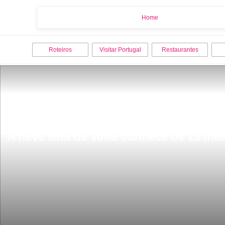
Home
Home
Roteiros
Visitar Portugal
Restaurantes
A neve esta de volta conhece os 23 mel