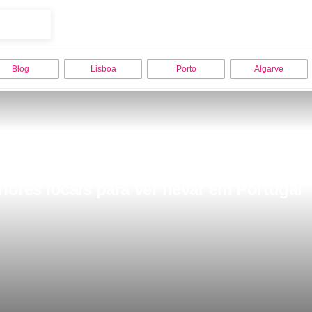
Blog
Lisboa
Porto
Algarve
hores locais para ver nevar em Portugal