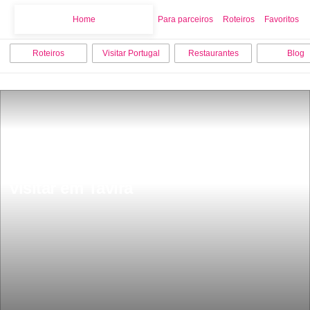
Home
Home
Para parceiros
Roteiros
Favoritos
Roteiros
Visitar Portugal
Restaurantes
Blog
Os 15 melhores sitios para ver e 
visitar em Tavira