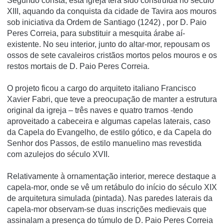
Segundo consta, esta igreja terá sido construí­da no século
XIII, aquando da conquista da cidade de Tavira aos mouros
sob iniciativa da Ordem de Santiago (1242) , por D. Paio
Peres Correia, para substituir a mesquita árabe aí­
existente. No seu interior, junto do altar-mor, repousam os
ossos de sete cavaleiros cristãos mortos pelos mouros e os
restos mortais de D. Paio Peres Correia.
O projeto ficou a cargo do arquiteto italiano Francisco
Xavier Fabri, que teve a preocupação de manter a estrutura
original da igreja – três naves e quatro tramos -tendo
aproveitado a cabeceira e algumas capelas laterais, caso
da Capela do Evangelho, de estilo gótico, e da Capela do
Senhor dos Passos, de estilo manuelino mas revestida
com azulejos do século XVII.
Relativamente à ornamentação interior, merece destaque a
capela-mor, onde se vê um retábulo do início do século XIX
de arquitetura simulada (pintada). Nas paredes laterais da
capela-mor observam-se duas inscrições medievais que
assinalam a presença do túmulo de D. Paio Peres Correia