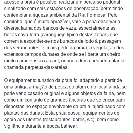
acesso à praia é possível realizar um percurso pedonal
sinalizado com seis estações de observação, permitindo
contemplar a riqueza ambiental da Ria Formosa. Pelo
caminho, que é muito aprazível, vale a pena observar a
diversa fauna dos bancos de vaza, especialmente as
bocas cava-terra (caranguejo típico destas zonas) que
correm a esconder-se nos buracos de lodo à passagem
dos veraneantes, e, mais perto da praia, a vegetação dos
extensos campos dunares de onde se liberta um cheiro
muito característico a caril, oriundo duma pequena planta
chamada perpétua-das-areias.
O equipamento turístico da praia foi adaptado a partir de
uma antiga armação de pesca do atum e no local ainda se
pode ver o casario original e alguns objetos da faina, bem
como um conjunto de grandes âncoras que se encontram
dispostas no espaço envolvente da praia, ajardinado com
plantas das dunas. Esta praia possui equipamentos de
apoio aos utentes (restaurantes, bares, wc), bem como
vigilância durante a época balnear.