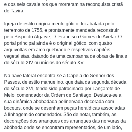
e dos seis cavaleiros que morreram na reconquista cristã
de Tavira.
Igreja de estilo originalmente gótico, foi abalada pelo
terremoto de 1755, e prontamente mandada reconstruir
pelo Bispo do Algarve, D. Francisco Gomes do Avelar. O
portal principal ainda é o original gótico, com quatro
arquivoltas em arco quebrado e respetivos capitéis
vegetalistas, datando de uma campanha de obras de finais
do século XIV ou iní­cios do século XV.
Na nave lateral encontra-se a Capela do Senhor dos
Passos, de estilo manuelino, que data da segunda década
do século XVI, tendo sido patrocinada por Lançarote de
Melo, comendador da Ordem de Santiago. Destaca-se a
sua dinâmica abobadada polinervada decorada com
bocetes, onde se desenham peças heráldicas associadas
à linhagem do comendador. São de notar, também, as
decorações dos arranques dos arranques das nervuras da
abóbada onde se encontram representados, de um lado,