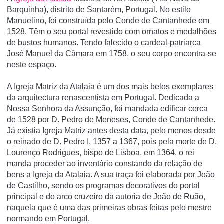
Barquinha), distrito de Santarém, Portugal. No estilo
Manuelino, foi construí­da pelo Conde de Cantanhede em
1528. Têm o seu portal revestido com ornatos e medalhões
de bustos humanos. Tendo falecido o cardeal-patriarca
José Manuel da Câmara em 1758, o seu corpo encontra-se
neste espaço.
A Igreja Matriz da Atalaia é um dos mais belos exemplares
da arquitectura renascentista em Portugal. Dedicada a
Nossa Senhora da Assunção, foi mandada edificar cerca
de 1528 por D. Pedro de Meneses, Conde de Cantanhede.
Já existia Igreja Matriz antes desta data, pelo menos desde
o reinado de D. Pedro I, 1357 a 1367, pois pela morte de D.
Lourenço Rodrigues, bispo de Lisboa, em 1364, o rei
manda proceder ao inventário constando da relação de
bens a Igreja da Atalaia. A sua traça foi elaborada por João
de Castilho, sendo os programas decorativos do portal
principal e do arco cruzeiro da autoria de João de Ruão,
naquela que é uma das primeiras obras feitas pelo mestre
normando em Portugal.