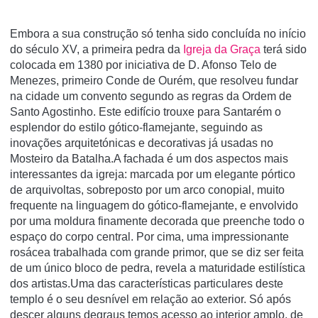
Embora a sua construção só tenha sido concluída no início
do século XV, a primeira pedra da
Igreja da Graça
terá sido
colocada em 1380 por iniciativa de D. Afonso Telo de
Menezes, primeiro Conde de Ourém, que resolveu fundar
na cidade um convento segundo as regras da Ordem de
Santo Agostinho. Este edifício trouxe para Santarém o
esplendor do estilo gótico-flamejante, seguindo as
inovações arquitetónicas e decorativas já usadas no
Mosteiro da Batalha.A fachada é um dos aspectos mais
interessantes da igreja: marcada por um elegante pórtico
de arquivoltas, sobreposto por um arco conopial, muito
frequente na linguagem do gótico-flamejante, e envolvido
por uma moldura finamente decorada que preenche todo o
espaço do corpo central. Por cima, uma impressionante
rosácea trabalhada com grande primor, que se diz ser feita
de um único bloco de pedra, revela a maturidade estilística
dos artistas.Uma das características particulares deste
templo é o seu desnível em relação ao exterior. Só após
descer alguns degraus temos acesso ao interior amplo, de