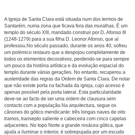
A Igreja de Santa Clara está situada num dos termos de
Santarém, numa zona que ficava fora das muralhas. É um
templo do século XIII, mandado construir por D. Afonso III
(1248-1279) para a sua filha D. Leonor Afonso, que aí
professou.No século passado, durante os anos 40, sofreu
um polémico restauro que a despojou completamente de
todos os elementos decorativos, perdendo-se para sempre
um pouco da história artística e da evolução espacial do
templo durante várias gerações. No entanto, recuperou a
austeridade das regras da Ordem de Santa Clara. De notar
que não existe porta na fachada da igreja, cujo acesso é
apenas possível pela porta lateral. Esta particularidade
deve-se ao facto de ser uma ordem de clausura sem
contacto com a população.Na arquitectura, segue os
cânones do gótico mendicante: três longas naves de oito
tramos, transepto saliente e cabeceira com cinco capelas
adjacentes. No topo Norte a grande rosácea gótica, que
ajuda a iluminar o interior, é sobrepujada por um escudo