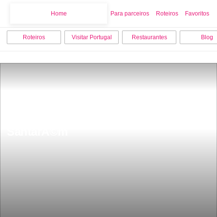
Home
Home
Para parceiros
Roteiros
Favoritos
Roteiros
Visitar Portugal
Restaurantes
Blog
Os 10 melhores locais para visitar em 
SantarÃ©m