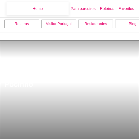
Home
Home
Para parceiros
Roteiros
Favoritos
Roteiros
Visitar Portugal
Restaurantes
Blog
Comboio histÃ³rico Miradouro 
regressa amanha para ligar Porto e 
Pocinho