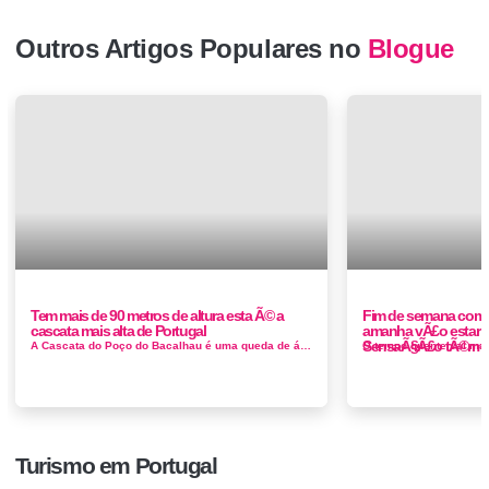
Outros Artigos Populares no
Blogue
Tem mais de 90 metros de altura esta Ã© a
Fim de semana com 
cascata mais alta de Portugal
amanha vÃ£o estar 
SensaÃ§Ã£o tÃ©rmic
A Cascata do Poço do Bacalhau é uma queda de água localizada na Fajã Grande, concelho das Lajes das Flores, ilha das Flore...
Turismo em Portugal