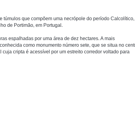
 túmulos que compõem uma necrópole do perí­odo Calcolí­tico,
lho de Portimão, em Portugal.
ras espalhadas por uma área de dez hectares. A mais
conhecida como monumento número sete, que se situa no cent
cuja cripta é acessí­vel por um estreito corredor voltado para