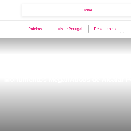
Home
Home
Roteiros
Visitar Portugal
Restaurantes
Monumentos MegaliÂ­ticos de Alcalar 