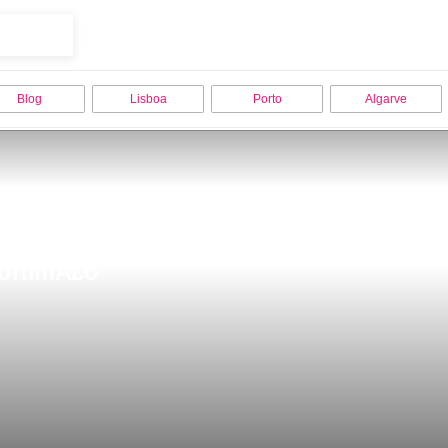
Blog
Lisboa
Porto
Algarve
PortimÃ£o