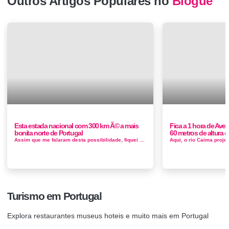
Outros Artigos Populares no
Blogue
Esta estada nacional com 300 km Ã© a mais
Fica a 1 hora de Avei
bonita norte de Portugal
60 metros de altura e
Assim que me falaram desta possibilidade, fiquei em êxtase! Nunca tinha ouvido falar da beleza desta estrada, era uma zona que não conhec...
Turismo em Portugal
Explora restaurantes museus hoteis e muito mais em Portugal