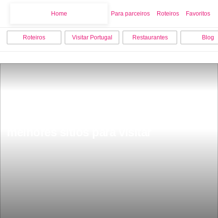
Home
Home
Para parceiros
Roteiros
Favoritos
Roteiros
Visitar Portugal
Restaurantes
Blog
O que fazer em Cascais os 10 
melhores sitios para visitar