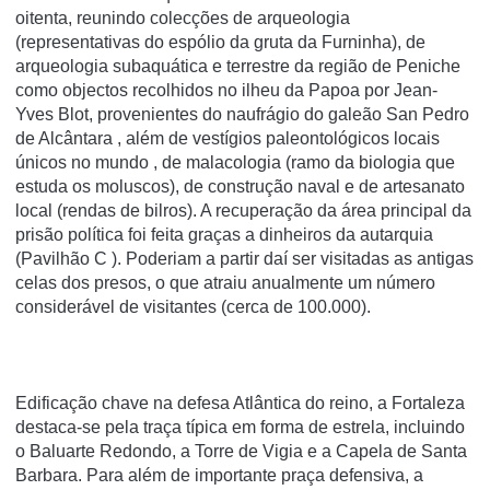
oitenta, reunindo colecções de arqueologia
(representativas do espólio da gruta da Furninha), de
arqueologia subaquática e terrestre da região de Peniche
como objectos recolhidos no ilheu da Papoa por Jean-
Yves Blot, provenientes do naufrágio do galeão San Pedro
de Alcântara , além de vestí­gios paleontológicos locais
únicos no mundo , de malacologia (ramo da biologia que
estuda os moluscos), de construção naval e de artesanato
local (rendas de bilros). A recuperação da área principal da
prisão polí­tica foi feita graças a dinheiros da autarquia
(Pavilhão C ). Poderiam a partir daí­ ser visitadas as antigas
celas dos presos, o que atraiu anualmente um número
considerável de visitantes (cerca de 100.000).
Edificação chave na defesa Atlântica do reino, a Fortaleza
destaca-se pela traça típica em forma de estrela, incluindo
o Baluarte Redondo, a Torre de Vigia e a Capela de Santa
Barbara. Para além de importante praça defensiva, a