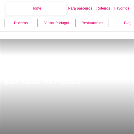
Home
Home
Para parceiros
Roteiros
Favoritos
Roteiros
Visitar Portugal
Restaurantes
Blog
Os 15 melhores pontos turisticos 
para visitar em Peniche