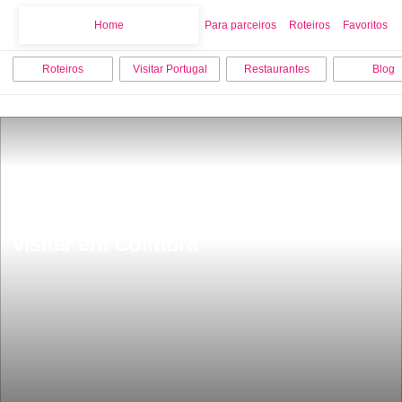
Home
Home
Para parceiros
Roteiros
Favoritos
Roteiros
Visitar Portugal
Restaurantes
Blog
As 9 melhores coisas para fazer e 
visitar em Coimbra