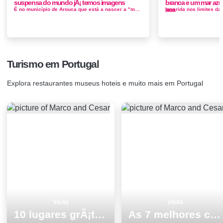
suspensa do mundo jÃ¡ temos imagens
branca e um mar azu
aca
É no município de Arouca que está a nascer a "maior ponte pedonal suspensa do mundo" e a construção vai c...
Turismo em Portugal
Explora restaurantes museus hoteis e muito mais em Portugal
Visita
Visita
10 lugares grÃ¡tis para visitar em Tavira
As 7 melhores coisas para fazer no inverno na LourinhÃ£