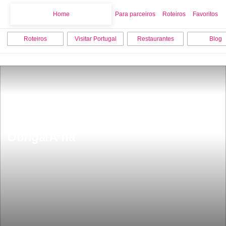
Home
Home
Para parceiros
Roteiros
Favoritos
Roteiros
Visitar Portugal
Restaurantes
Blog
Castelo de Belmonte Visita 
ObrigatÃ³ria