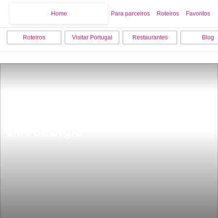
Home
Home
Para parceiros
Roteiros
Favoritos
Roteiros
Visitar Portugal
Restaurantes
Blog
15 melhores coisas para fazer e visitar 
em Portalegre